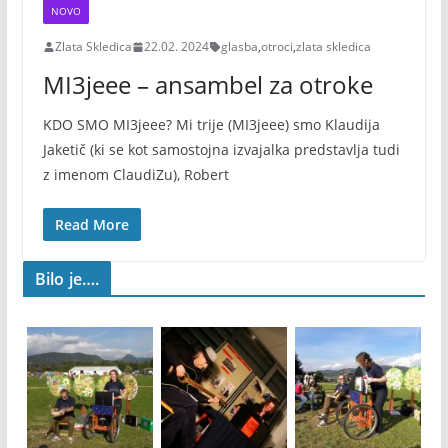
NOVO
Zlata Skledica
22.02. 2024
glasba
,
otroci
,
zlata skledica
MI3jeee – ansambel za otroke
KDO SMO MI3jeee? Mi trije (MI3jeee) smo Klaudija
Jaketič (ki se kot samostojna izvajalka predstavlja tudi
z imenom ClaudiZu), Robert
Read More
Bilo je….