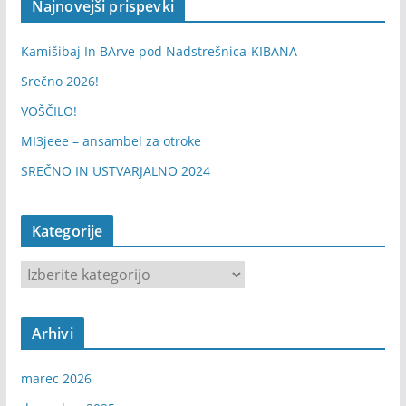
Najnovejši prispevki
Kamišibaj In BArve pod Nadstrešnica-KIBANA
Srečno 2026!
VOŠČILO!
MI3jeee – ansambel za otroke
SREČNO IN USTVARJALNO 2024
Kategorije
K
a
t
Arhivi
e
g
marec 2026
o