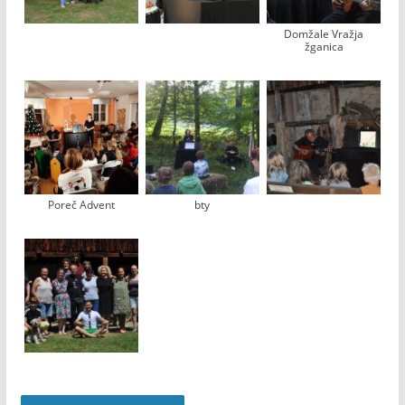
Domžale Vražja
žganica
Poreč Advent
bty