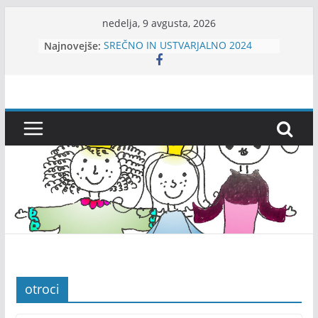
Skip
nedelja, 9 avgusta, 2026
to
Najnovejše:
SREČNO IN USTVARJALNO 2024
content
Kamišibaj In BArve pod
Nadstrešnica-KIBANA
Srečno 2026!
VOŠČILO!
MI3jeee – ansambel za otroke
otroci