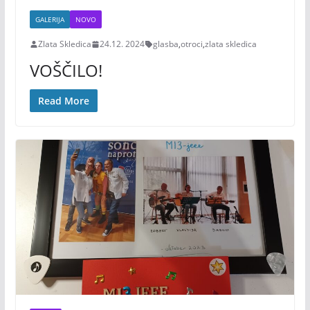
GALERIJA
NOVO
Zlata Skledica
24.12. 2024
glasba
,
otroci
,
zlata skledica
VOŠČILO!
Read More