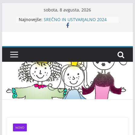
Skip
sobota, 8 avgusta, 2026
to
Najnovejše:
SREČNO IN USTVARJALNO 2024
content
Kamišibaj In BArve pod
Nadstrešnica-KIBANA
Srečno 2026!
VOŠČILO!
MI3jeee – ansambel za otroke
NOVO