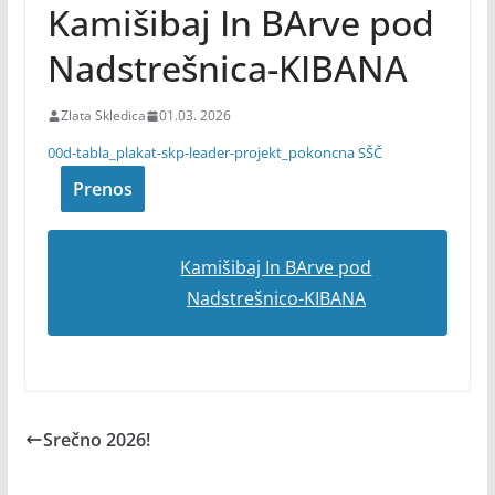
Kamišibaj In BArve pod
Nadstrešnica-KIBANA
Zlata Skledica
01.03. 2026
00d-tabla_plakat-skp-leader-projekt_pokoncna SŠČ
Prenos
Kamišibaj In BArve pod
Nadstrešnico-KIBANA
Srečno 2026!