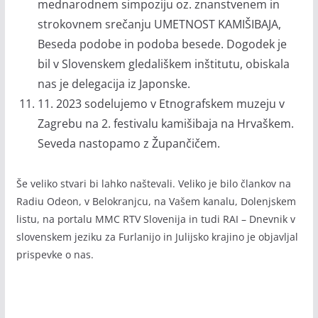
mednarodnem simpoziju oz. znanstvenem in
strokovnem srečanju UMETNOST KAMIŠIBAJA,
Beseda podobe in podoba besede. Dogodek je
bil v Slovenskem gledališkem inštitutu, obiskala
nas je delegacija iz Japonske.
11. 2023 sodelujemo v Etnografskem muzeju v
Zagrebu na 2. festivalu kamišibaja na Hrvaškem.
Seveda nastopamo z Župančičem.
Še veliko stvari bi lahko naštevali. Veliko je bilo člankov na
Radiu Odeon, v Belokranjcu, na Vašem kanalu, Dolenjskem
listu, na portalu MMC RTV Slovenija in tudi RAI – Dnevnik v
slovenskem jeziku za Furlanijo in Julijsko krajino je objavljal
prispevke o nas.