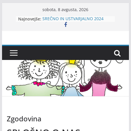
Skip
sobota, 8 avgusta, 2026
to
Najnovejše:
SREČNO IN USTVARJALNO 2024
content
Kamišibaj In BArve pod
Nadstrešnica-KIBANA
Srečno 2026!
VOŠČILO!
MI3jeee – ansambel za otroke
Zgodovina