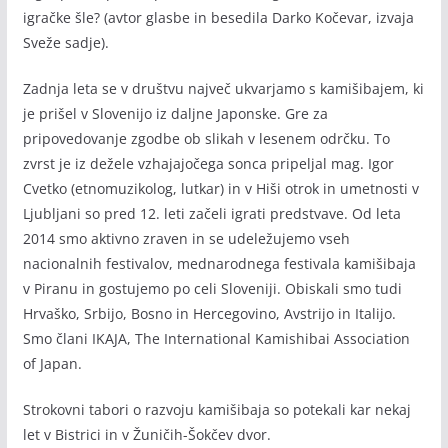
igračke šle? (avtor glasbe in besedila Darko Kočevar, izvaja
Sveže sadje).
Zadnja leta se v društvu največ ukvarjamo s kamišibajem, ki
je prišel v Slovenijo iz daljne Japonske. Gre za
pripovedovanje zgodbe ob slikah v lesenem odrčku. To
zvrst je iz dežele vzhajajočega sonca pripeljal mag. Igor
Cvetko (etnomuzikolog, lutkar) in v Hiši otrok in umetnosti v
Ljubljani so pred 12. leti začeli igrati predstvave. Od leta
2014 smo aktivno zraven in se udeležujemo vseh
nacionalnih festivalov, mednarodnega festivala kamišibaja
v Piranu in gostujemo po celi Sloveniji. Obiskali smo tudi
Hrvaško, Srbijo, Bosno in Hercegovino, Avstrijo in Italijo.
Smo člani IKAJA, The International Kamishibai Association
of Japan.
Strokovni tabori o razvoju kamišibaja so potekali kar nekaj
let v Bistrici in v Žuničih-Šokčev dvor.