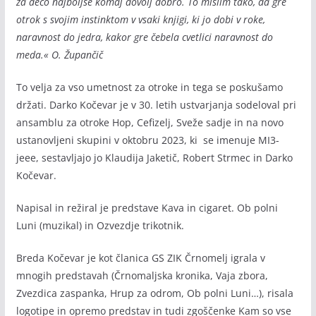
za deco najboljše komaj dovolj dobro. To mislim tako, da gre
otrok s svojim instinktom v vsaki knjigi, ki jo dobi v roke,
naravnost do jedra, kakor gre čebela cvetlici naravnost do
meda.« O. Župančič
To velja za vso umetnost za otroke in tega se poskušamo
držati. Darko Kočevar je v 30. letih ustvarjanja sodeloval pri
ansamblu za otroke Hop, Cefizelj, Sveže sadje in na novo
ustanovljeni skupini v oktobru 2023, ki se imenuje MI3-
jeee, sestavljajo jo Klaudija Jaketič, Robert Strmec in Darko
Kočevar.
Napisal in režiral je predstave Kava in cigaret. Ob polni
Luni (muzikal) in Ozvezdje trikotnik.
Breda Kočevar je kot članica GS ZIK Črnomelj igrala v
mnogih predstavah (Črnomaljska kronika, Vaja zbora,
Zvezdica zaspanka, Hrup za odrom, Ob polni Luni…), risala
logotipe in opremo predstav in tudi zgoščenke Kam so vse