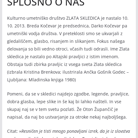
SPLOŠNO O NAS
Kulturno umetniško društvo ZLATA SKLEDICA je nastalo 10.
10. 2013. Breda Kočevar je predsednica, Darko Kočevar pa
umetniški vodja društva. V preteklosti smo se ukvarjali z
gledališčem, glasbo, risanjem in slikanjem. Fokus našega
delovanja so bili vedno otroci, včasih tudi odrasli. Ime Zlata
skledica je nastalo po Altajski pravljici z istim imenom.
Obstaja tudi zbirka pravljic iz vsega sveta Zlata skledica
(izbrala Kristina Brenkova; ilustrirala Ančka Gošnik Godec –
Ljubljana: Mladinska knjiga 1980)
Pomeni, da se v skledici najdejo zgodbe, legende, pravljice,
dobra glasba, lepe slike in še kaj bi lahko našteli. In vse
skupaj naj se v tem svetu pozlati. Že Oton Župančič je
napisal, da naj bo ustvarjanje za otroke nekaj najboljšega.
Citat: »
Resničen je tisti mnogo ponavljani izrek, da je iz slovstva