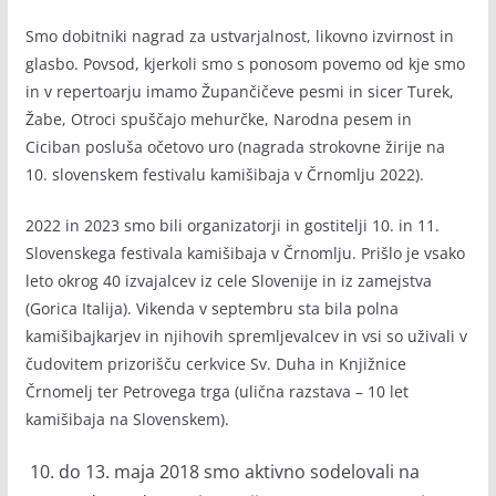
Smo dobitniki nagrad za ustvarjalnost, likovno izvirnost in
glasbo. Povsod, kjerkoli smo s ponosom povemo od kje smo
in v repertoarju imamo Župančičeve pesmi in sicer Turek,
Žabe, Otroci spuščajo mehurčke, Narodna pesem in
Ciciban posluša očetovo uro (nagrada strokovne žirije na
10. slovenskem festivalu kamišibaja v Črnomlju 2022).
2022 in 2023 smo bili organizatorji in gostitelji 10. in 11.
Slovenskega festivala kamišibaja v Črnomlju. Prišlo je vsako
leto okrog 40 izvajalcev iz cele Slovenije in iz zamejstva
(Gorica Italija). Vikenda v septembru sta bila polna
kamišibajkarjev in njihovih spremljevalcev in vsi so uživali v
čudovitem prizorišču cerkvice Sv. Duha in Knjižnice
Črnomelj ter Petrovega trga (ulična razstava – 10 let
kamišibaja na Slovenskem).
do 13. maja 2018 smo aktivno sodelovali na