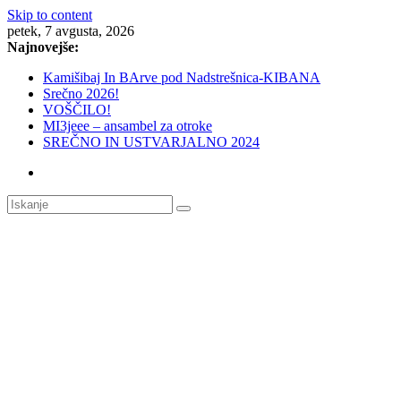
Skip to content
petek, 7 avgusta, 2026
Najnovejše:
Kamišibaj In BArve pod Nadstrešnica-KIBANA
Srečno 2026!
VOŠČILO!
MI3jeee – ansambel za otroke
SREČNO IN USTVARJALNO 2024