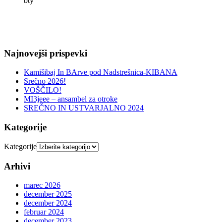
bty
Najnovejši prispevki
Kamišibaj In BArve pod Nadstrešnica-KIBANA
Srečno 2026!
VOŠČILO!
MI3jeee – ansambel za otroke
SREČNO IN USTVARJALNO 2024
Kategorije
Kategorije
Arhivi
marec 2026
december 2025
december 2024
februar 2024
december 2023