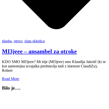
glasba
,
otroci
,
zlata skledica
MI3jeee – ansambel za otroke
KDO SMO MI3jeee? Mi trije (MI3jeee) smo Klaudija Jaketič (ki se
kot samostojna izvajalka predstavlja tudi z imenom ClaudiZu),
Robert
Read More
Bilo je….