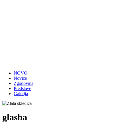
NOVO
Novice
Zgodovina
Predstave
Galerija
glasba