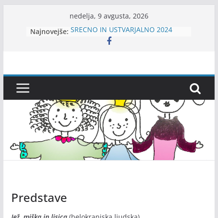
Skip
nedelja, 9 avgusta, 2026
to
SREČNO IN USTVARJALNO 2024
Najnovejše:
content
Kamišibaj In BArve pod
Nadstrešnica-KIBANA
Srečno 2026!
VOŠČILO!
MI3jeee – ansambel za otroke
Predstave
Jež, miška in lisica
(belokranjska ljudska)