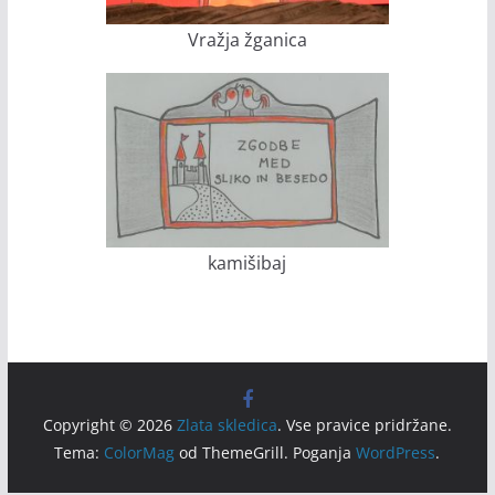
Vražja žganica
kamišibaj
Copyright © 2026
Zlata skledica
. Vse pravice pridržane.
Tema:
ColorMag
od ThemeGrill. Poganja
WordPress
.